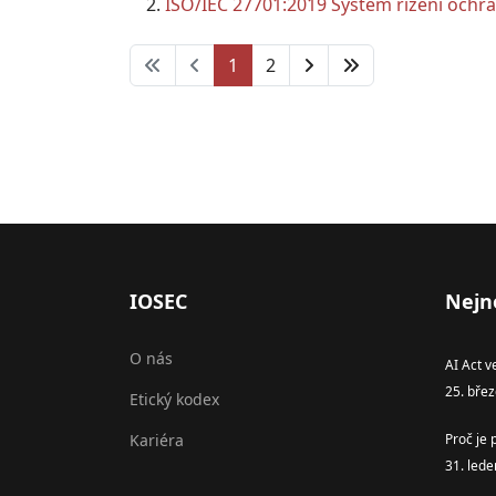
ISO/IEC 27701:2019 Systém řízení ochr
1
2
IOSEC
Nejn
O nás
AI Act v
25. bře
Etický kodex
Kariéra
Proč je 
31. led