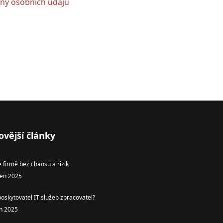
any osobních údajů
ovější články
e firmě bez chaosu a rizik
zen 2025
poskytovatel IT služeb zpracovatel?
en 2025